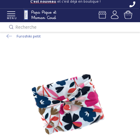
C'est nouveau
et c'est déjà en boutique !
MENU
Recherche
Furoshiki petit