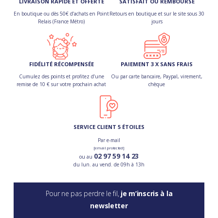
LIVRAISON RAPIDE ET OFFERTE
SATISFAIT OU REMBOURSÉ
En boutique ou dès 50€ d’achats en Point
Retours en boutique et sur le site sous 30
Relais (France Métro)
jours
FIDÉLITÉ RÉCOMPENSÉE
PAIEMENT 3 X SANS FRAIS
Cumulez des points et profitez d’une
Ou par carte bancaire, Paypal, virement,
remise de 10 € sur votre prochain achat
chèque
SERVICE CLIENT 5 ÉTOILES
Par e-mail
[email protected]
02 97 59 14 23
ou au
du lun. au vend. de 09h à 13h
Pour ne pas perdre le fil,
je m’inscris à la
newsletter