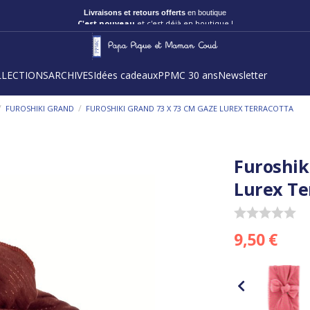
Livraisons et retours offerts
en boutique
C'est nouveau
et c'est déjà en boutique !
LLECTIONS
ARCHIVES
Idées cadeaux
PPMC 30 ans
Newsletter
/
/
FUROSHIKI GRAND
FUROSHIKI GRAND 73 X 73 CM GAZE LUREX TERRACOTTA
Furoshik
Lurex Te
9,50 €