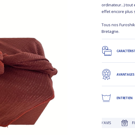
ordinateur...) tout
effet encore plus
Tous nos Furoshik
Bretagne.
CARACTÉRIS
AVANTAGES
ENTRETIEN
JUSQU'À 30 JOURS POUR CHANGER D'AVIS
FIDÉLITÉ RÉC