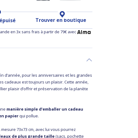
Trouver en boutique
 épuisé
nde en 3x sans frais à partir de 79€ avec
fin d’année, pour les anniversaires et les grandes
des cadeaux est toujours un plaisir. Cette année,
ier plaisir d’offrir et préservation de la planète
 une
manière simple d’emballer un cadeau
en papier
qui pollue.
e L mesure 73x73 cm, avec lui vous pourrez
deaux de plus grande taille
(sacs, pochette