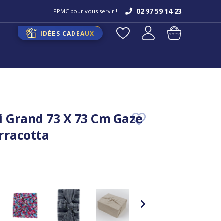
02 97 59 14 23
PPMC pour vous servir !
IDÉES CADEAUX
i Grand 73 X 73 Cm Gaze
rracotta