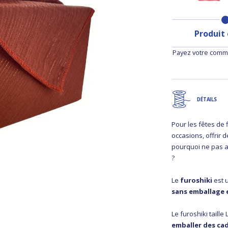
Produit
Payez votre comma
DÉTAILS
Pour les fêtes de 
occasions, offrir 
pourquoi ne pas all
?
Le
furoshiki
est
sans emballage 
Le furoshiki taill
emballer des ca