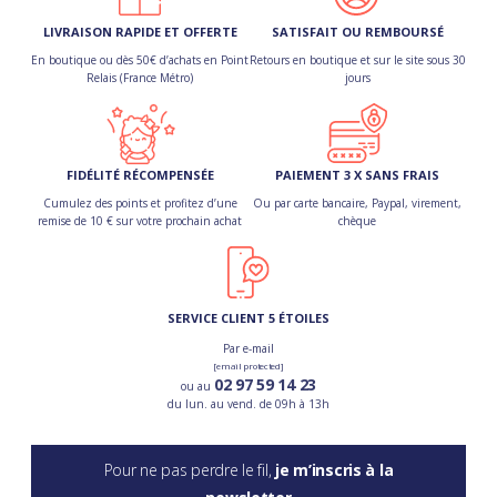
LIVRAISON RAPIDE ET OFFERTE
SATISFAIT OU REMBOURSÉ
En boutique ou dès 50€ d’achats en Point
Retours en boutique et sur le site sous 30
Relais (France Métro)
jours
FIDÉLITÉ RÉCOMPENSÉE
PAIEMENT 3 X SANS FRAIS
Cumulez des points et profitez d’une
Ou par carte bancaire, Paypal, virement,
remise de 10 € sur votre prochain achat
chèque
SERVICE CLIENT 5 ÉTOILES
Par e-mail
[email protected]
02 97 59 14 23
ou au
du lun. au vend. de 09h à 13h
Pour ne pas perdre le fil,
je m’inscris à la