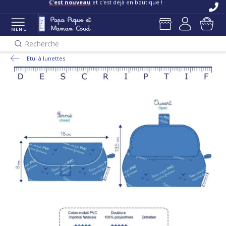
C'est nouveau
et c'est déjà en boutique !
MENU
Recherche
Etui à lunettes