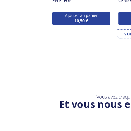
 EN FLEUR
EN FLEUR
CERIS
Ajouter au panier
Ajouter au panier
29,00 €
10,50 €
VO
Vous avez craqu
Et vous nous e