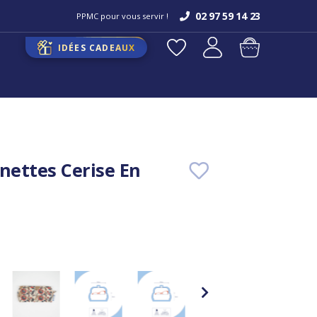
02 97 59 14 23
PPMC pour vous servir !
IDÉES CADEAUX
unettes Cerise En