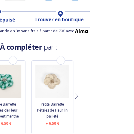
Trouver en boutique
 épuisé
nde en 3x sans frais à partir de 79€ avec
À compléter
par :
te Barrette
Petite Barrette
Petite Barrette
es de Fleur
Pétales de Fleur lin
Pétales de Fleur
 vert menthe
pailleté
vichy rouge corail
6,50 €
6,50 €
6,50 €