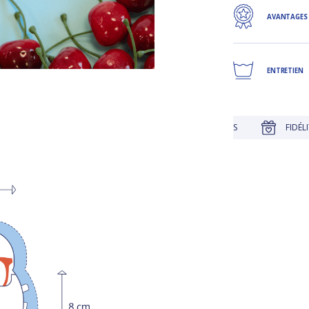
AVANTAGES
ENTRETIEN
JUSQU'À 30 JOURS POUR CHANGER D'AVIS
FIDÉLITÉ RÉCOMPE