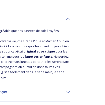
réable que des lunettes de soleil rayées !
ciliter la vie, chez Papa Pique et Maman Coud on
tui à lunettes pour qu'elles soient toujours bien
ez pour cet
étui original et pratique
pour les
s
comme pour les
lunettes enfants
. Ne perdez
 chercher vos lunettes partout, elles seront dans
 accompagnera au quotidien dans toutes vos
e glisse facilement dans le sac à main, le sac à
plage.
TIQUES