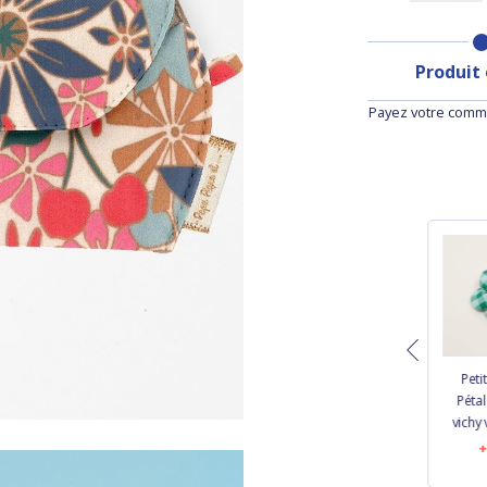
Produit
Payez votre comma
Petite Barrette
Petite Barrette
Peti
Pétales de Fleur
Pétales de Fleur lin
Pétal
gaze pois or
cuivré
vichy
marsala
6,50 €
6,50 €