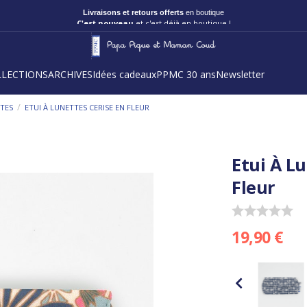
Livraisons et retours offerts
en boutique
C'est nouveau
et c'est déjà en boutique !
LLECTIONS
ARCHIVES
Idées cadeaux
PPMC 30 ans
Newsletter
/
TTES
ETUI À LUNETTES CERISE EN FLEUR
Etui À L
Fleur
19,90 €