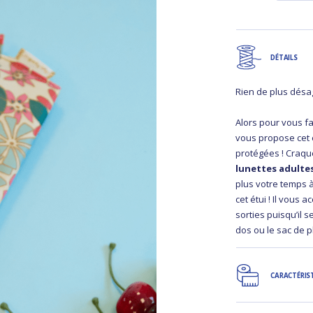
DÉTAILS
Rien de plus désag
Alors pour vous fa
vous propose cet é
protégées ! Craqu
lunettes adulte
plus votre temps à
cet étui ! Il vous
sorties puisqu’il s
dos ou le sac de 
CARACTÉRIS