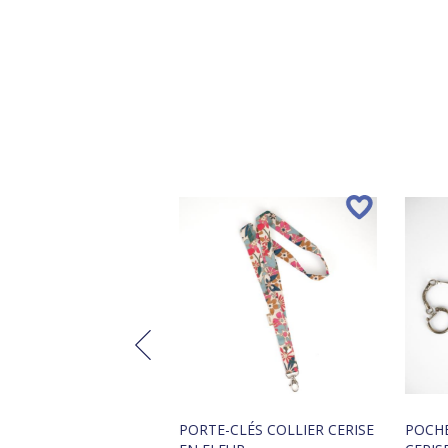
SE DE TOILETTE
PORTE-CLÉS COLLIER CERISE
POCHE