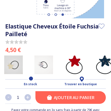
Elastique Cheveux Étoile Fuchsia
Pailleté
4,50 €
En stock
Trouver en boutique
-
-
+
+
AJOUTER AU PANIER
Payez votre commande en 3x sans frais à partir de 79€ avec