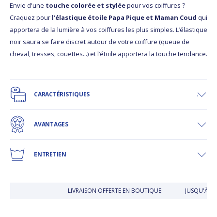
Envie d'une
touche colorée et stylée
pour vos coiffures ?
Craquez pour
l’élastique étoile Papa Pique et Maman Coud
qui
apportera de la lumière à vos coiffures les plus simples. L’élastique
noir saura se faire discret autour de votre coiffure (queue de
cheval, tresses, couettes...) et l’étoile apportera la touche tendance.
CARACTÉRISTIQUES
AVANTAGES
ENTRETIEN
LIVRAISON OFFERTE EN BOUTIQUE
JUSQU'À 30