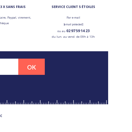
3 X SANS FRAIS
SERVICE CLIENT 5 ÉTOILES
aire, Paypal, virement,
Par e-mail
chèque
[email protected]
02 97 59 14 23
ou au
du lun. au vend. de 09h à 13h
OK
MC