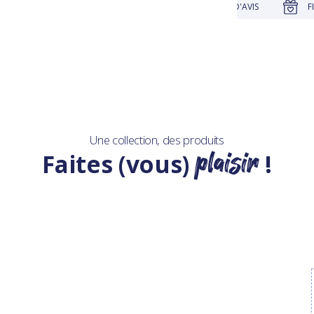
UTIQUE
JUSQU'À 30 JOURS POUR CHANGER D'AVIS
FIDÉLI
Une collection, des produits
plaisir
Faites (vous)
!