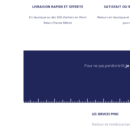
LIVRAISON RAPIDE ET OFFERTE
SATISFAIT OU
En boutique ou dès 50€ d’achats en Point
Retours en boutique et 
Relais (France Métro)
jours
Pour ne pas perdre le fil,
je
LES SERVICES PPMC
Retour et rembourse