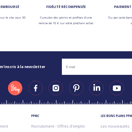
 REMBOURSÉ
FIDÉLITÉ RÉCOMPENSÉE
PAIEMENT 
sur le site sous 30
Cumulez des points et profitez d’une
Ou par carte banc
remise de 10 € sur votre prochain achat
 m’inscris à la newsletter
PPMC
LES BONS PLANS PP
ment
Recrutement - Offres d'emploi
Les nouveautés