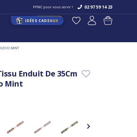
02 97 59 14 23
PPMC pour vous servir !
IDÉES CADEAUX
DIZOO MINT
issu Enduit De 35Cm
o Mint