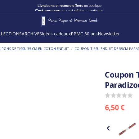
Livraisons et retours offerts
en boutique
C'est nouveau
et c'est déjà en boutique !
LLECTIONS
ARCHIVES
Idées cadeaux
PPMC 30 ans
Newsletter
/
UPONS DE TISSU 35 CM EN COTON ENDUIT
COUPON TISSU ENDUIT DE 35CM PARA
Coupon T
Paradizo
6,50 €