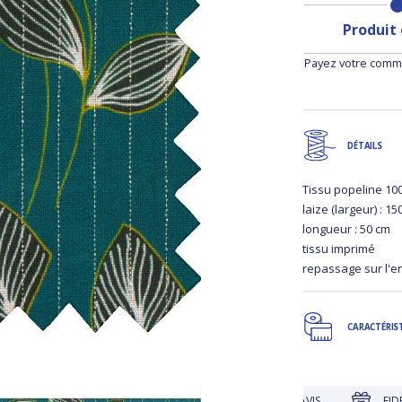
Produit
Payez votre comma
DÉTAILS
Tissu popeline 10
laize (largeur) : 1
longueur : 50 cm
tissu imprimé
repassage sur l'e
CARACTÉRIS
UE
JUSQU'À 30 JOURS POUR CHANGER D'AVIS
FIDÉLITÉ R