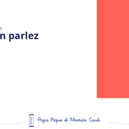
é
n parlez