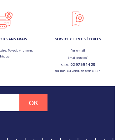
3 X SANS FRAIS
SERVICE CLIENT 5 ÉTOILES
aire, Paypal, virement,
Par e-mail
chèque
[email protected]
02 97 59 14 23
ou au
du lun. au vend. de 09h à 13h
OK