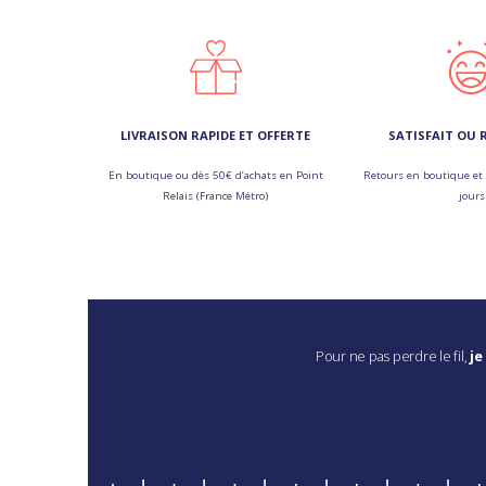
LIVRAISON RAPIDE ET OFFERTE
SATISFAIT OU
En boutique ou dès 50€ d’achats en Point
Retours en boutique et 
Relais (France Métro)
jours
Pour ne pas perdre le fil,
je