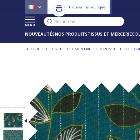
Trouver ma boutique
Recherche
MENU
NOUVEAUTÉS
NOS PRODUITS
TISSUS ET MERCERIE
CO
/
/
/
ACCUEIL
TISSUS ET PETITE MERCERIE
COUPONS DE TISSU
COU