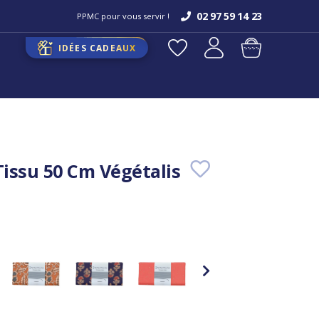
02 97 59 14 23
PPMC pour vous servir !
IDÉES CADEAUX
issu 50 Cm Végétalis