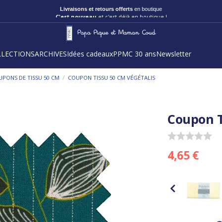
Livraisons et retours offerts
en boutique
C'est nouveau
et c'est déjà en boutique !
LLECTIONS
ARCHIVES
Idées cadeaux
PPMC 30 ans
Newsletter
/
PONS DE TISSU 50 CM
COUPON TISSU 50 CM VÉGÉTALIS
Coupon T
4,65 €