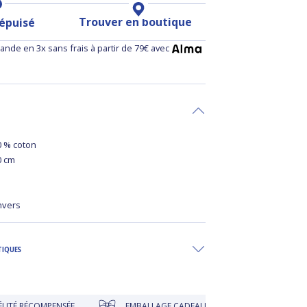
Trouver en boutique
 épuisé
nde en 3x sans frais à partir de 79€ avec
0 % coton
50 cm
nvers
TIQUES
ÉCOMPENSÉE
EMBALLAGE CADEAU À PRIX DOUX