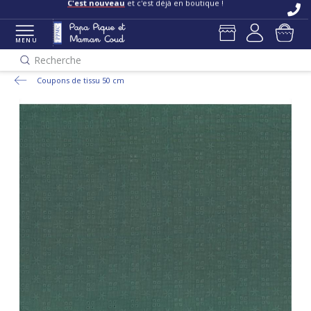
C'est nouveau
et c'est déjà en boutique !
MENU
Recherche
Coupons de tissu 50 cm