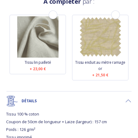
À compléter
par :
Tissu lin pailleté
Tissu enduit au mètre ramage
or
23,00 €
21,50 €
DÉTAILS
Tissu 100 % coton
Coupon de 50cm de longueur + Laize (largeur) : 157 cm
Poids : 126 g/m²
Tissu imprimé