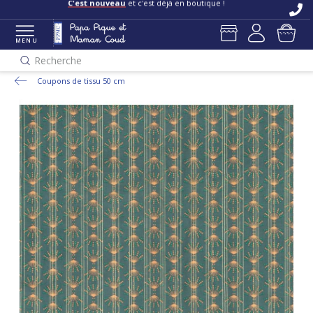
C'est nouveau
et c'est déjà en boutique !
MENU
Recherche
Coupons de tissu 50 cm