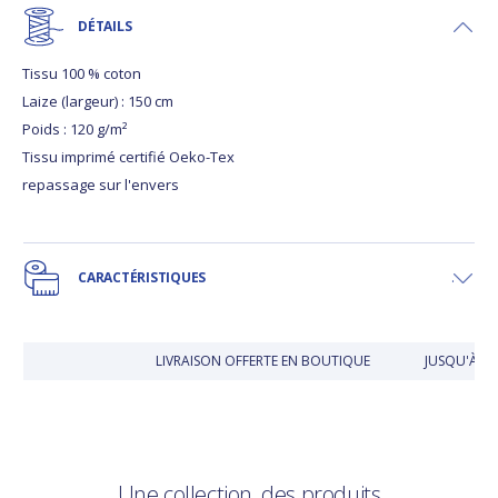
DÉTAILS
Tissu 100 % coton
Laize (largeur) : 150 cm
Poids : 120 g/m²
Tissu imprimé certifié Oeko-Tex
repassage sur l'envers
CARACTÉRISTIQUES
LIVRAISON OFFERTE EN BOUTIQUE
JUSQU'À 30
Une collection, des produits