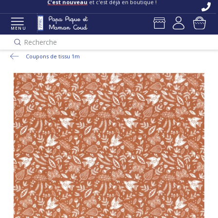
C'est nouveau
et c'est déjà en boutique !
MENU
Recherche
Coupons de tissu 1m