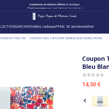
Livraisons et retours offerts
en boutique
C'est nouveau
et c'est déjà en boutique !
LLECTIONS
ARCHIVES
Idées cadeaux
PPMC 30 ans
Newsletter
/
UPONS DE TISSU 1M
COUPON TISSU 1 M FLEURI ORANGE BLEU BLANC EX1064
Coupon T
Bleu Bla
14,50 €