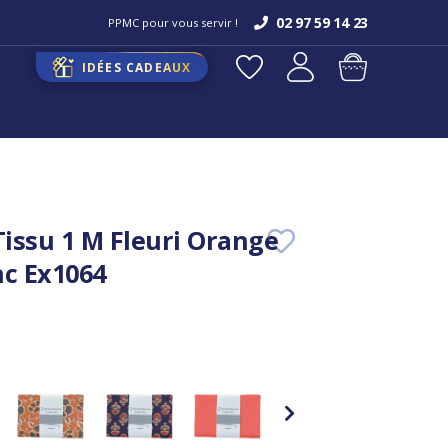
02 97 59 14 23
PPMC pour vous servir !
IDÉES CADEAUX
issu 1 M Fleuri Orange
nc Ex1064