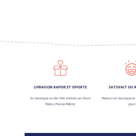
LIVRAISON RAPIDE ET OFFERTE
SATISFAIT OU
En boutique ou dès 50€ d’achats en Point
Retours en boutique et 
Relais (France Métro)
jours