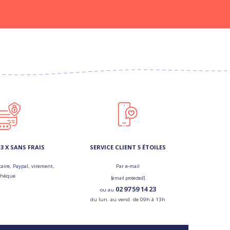
3 X SANS FRAIS
SERVICE CLIENT 5 ÉTOILES
aire, Paypal, virement,
Par e-mail
chèque
[email protected]
02 97 59 14 23
ou au
du lun. au vend. de 09h à 13h