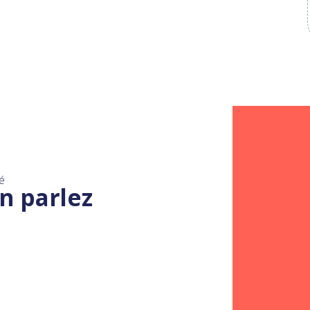
é
n parlez