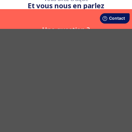
Et vous nous en parlez
Une question ?
Nous y répondons
POSER UNE QUESTION
LIVRAISON RAPIDE ET OFFERTE
SATISFAIT OU REMBOURSÉ