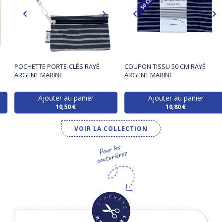
E
POCHETTE PORTE-CLÉS RAYÉ
COUPON TISSU 50 CM RAYÉ
ARGENT MARINE
ARGENT MARINE
Ajouter au panier
Ajouter au panier
10,50 €
10,80 €
VOIR LA COLLECTION