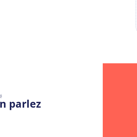
é
n parlez