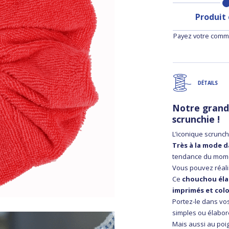
Produit
Payez votre comma
DÉTAILS
Notre grand
scrunchie !
L’iconique scrunc
Très à la mode d
tendance du mom
Vous pouvez réali
Ce
chouchou élas
imprimés et colo
Portez-le dans vos
simples ou élabor
Mais aussi au poi