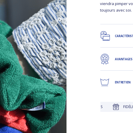
viendra pimper vot
toujours avec soi
CARACTÉRIS
AVANTAGES
ENTRETIEN
JUSQU'À 30 JOURS POUR CHANGER D'AVIS
FIDÉLITÉ RÉCOMPE