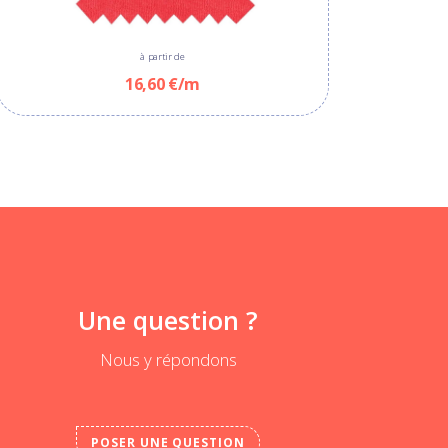
à partir de
16,60 €/m
Une question ?
Nous y répondons
POSER UNE QUESTION