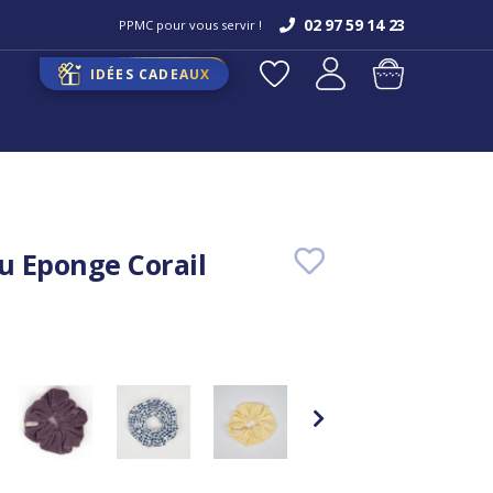
02 97 59 14 23
PPMC pour vous servir !
IDÉES CADEAUX
 Eponge Corail