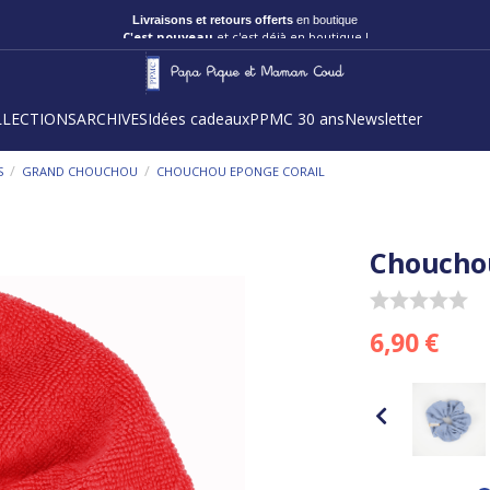
C'est nouveau
et c'est déjà en boutique !
LLECTIONS
ARCHIVES
Idées cadeaux
PPMC 30 ans
Newsletter
/
/
S
GRAND CHOUCHOU
CHOUCHOU EPONGE CORAIL
Chouchou
6,90 €