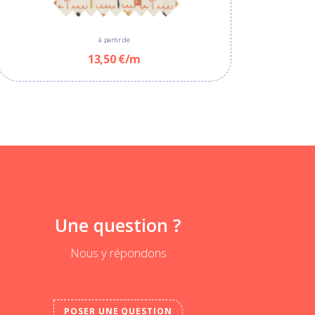
à partir de
13,50 €/m
Une question ?
Nous y répondons
POSER UNE QUESTION