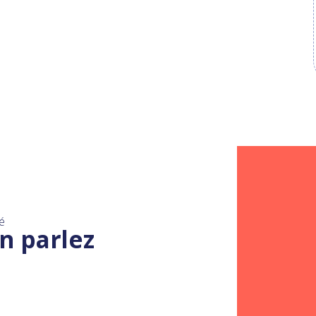
é
n parlez