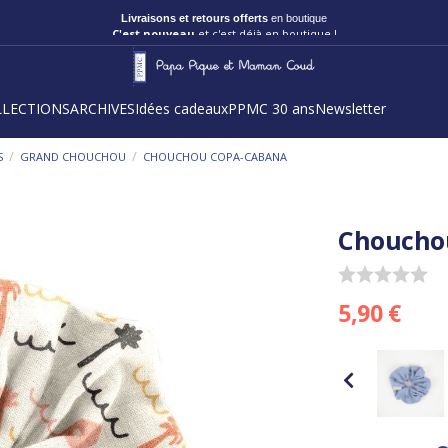
Livraisons et retours offerts
en boutique
C'est nouveau
et c'est déjà en boutique !
LLECTIONS
ARCHIVES
Idées cadeaux
PPMC 30 ans
Newsletter
/
/
S
GRAND CHOUCHOU
CHOUCHOU COPA-CABANA
Choucho
5,90 €