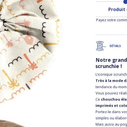
Produit
Payez votre comma
DÉTAILS
Notre grand
scrunchie !
L’iconique scrunc
Très à la mode d
tendance du mom
Vous pouvez réali
Ce
chouchou élas
imprimés et colo
Portez-le dans vos
simples ou élabor
Mais aussi au poi