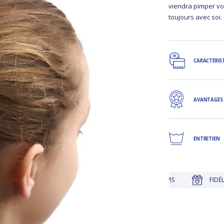
viendra pimper vot
toujours avec soi
CARACTÉRIS
AVANTAGES
ENTRETIEN
JUSQU'À 30 JOURS POUR CHANGER D'AVIS
FIDÉLITÉ RÉCOM