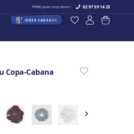
02 97 59 14 23
PPMC pour vous servir !
IDÉES CADEAUX
u Copa-Cabana