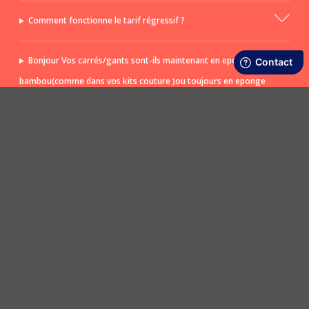
Comment fonctionne le tarif régressif ?
Bonjour Vos carrés/gants sont-ils maintenant en eponge de
bambou(comme dans vos kits couture )ou toujours en eponge
(trop rêches pour ma peau sensible)
POSER UNE QUESTION