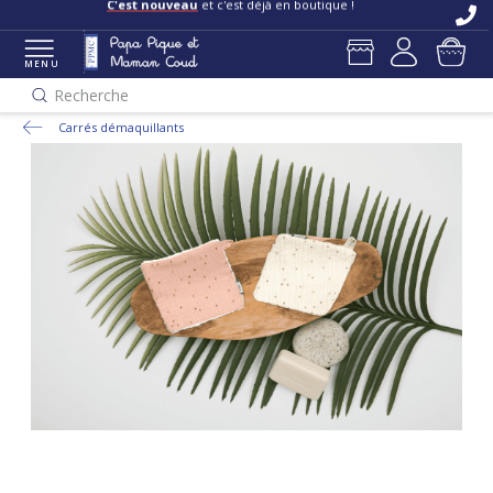
C'est nouveau
et c'est déjà en boutique !
MENU
Recherche
Carrés démaquillants