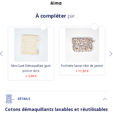
À compléter
par :
e
Mini-Gant Démaquillant gaze
Pochette Savon rêve de jasmin
pois or écru
11,50 €
3,90 €
DÉTAILS
Cotons démaquillants lavables et réutilisables