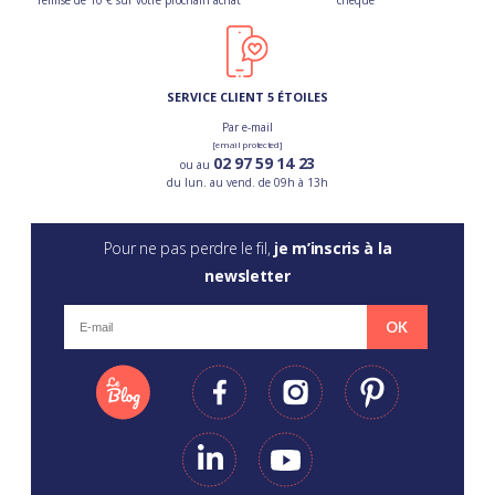
remise de 10 € sur votre prochain achat
chèque
SERVICE CLIENT 5 ÉTOILES
Par e-mail
[email protected]
02 97 59 14 23
ou au
du lun. au vend. de 09h à 13h
Pour ne pas perdre le fil,
je m’inscris à la
newsletter
OK