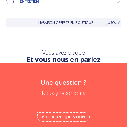
ENTRETIEN
LIVRAISON OFFERTE EN BOUTIQUE
JUSQU'À 30
Vous avez craqué
Et vous nous en parlez
Une question ?
Nous y répondons
POSER UNE QUESTION