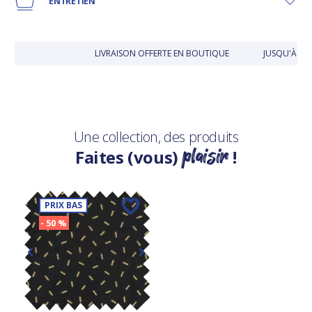
ENTRETIEN
LIVRAISON OFFERTE EN BOUTIQUE
JUSQU'À 30
Une collection, des produits
plaisir
Faites (vous)
!
PRIX BAS
- 50 %