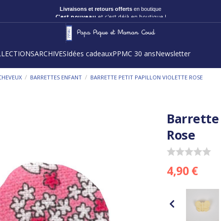
Livraisons et retours offerts
en boutique
C'est nouveau
et c'est déjà en boutique !
LLECTIONS
ARCHIVES
Idées cadeaux
PPMC 30 ans
Newsletter
/
/
CHEVEUX
BARRETTES ENFANT
BARRETTE PETIT PAPILLON VIOLETTE ROSE
Barrette 
Rose
4,90 €