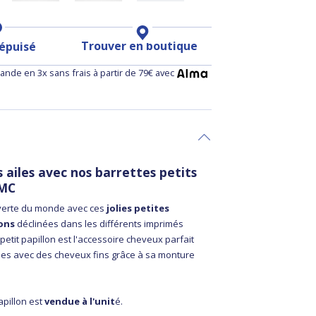
Trouver en boutique
 épuisé
nde en 3x sans frais à partir de 79€ avec
 ailes avec nos barrettes petits
PMC
uverte du monde avec ces
jolies petites
lons
déclinées dans les différents imprimés
petit papillon est l'accessoire cheveux parfait
illes avec des cheveux fins grâce à sa monture
apillon est
vendue à l'unit
é.