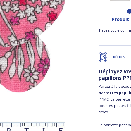
Produit
Payez votre comma
DÉTAILS
Déployez vos
papillons P
Partez à la déco
barrettes papil
PPMC. La barrette 
pour les petites f
croco.
La barrette petit p