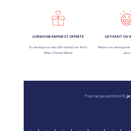
LIVRAISON RAPIDE ET OFFERTE
SATISFAIT OU
En boutique ou dès 50€ d’achats en Point
Retours en boutique et 
Relais (France Métro)
jours
Pour ne pas perdre le fil,
je