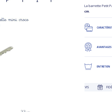
La barrette Petit 
cm
.
CARACTÉRIS
AVANTAGES
ENTRETIEN
QUE
JUSQU'À 30 JOURS POUR CHANGER D'AVIS
FIDÉLITÉ R