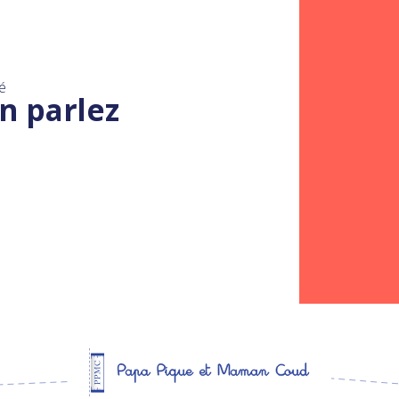
é
n parlez