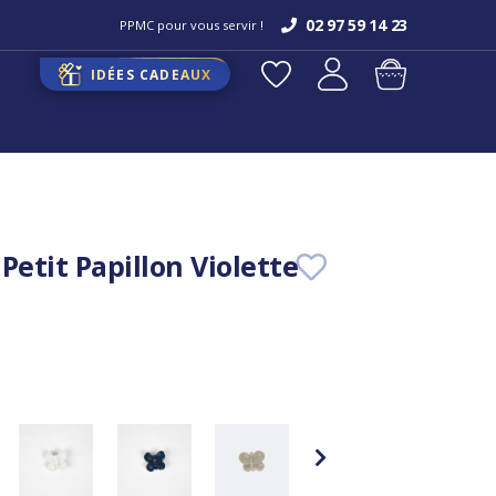
02 97 59 14 23
PPMC pour vous servir !
IDÉES CADEAUX
Petit Papillon Violette