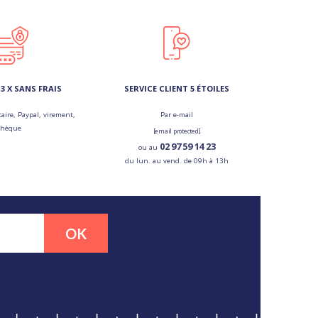
3 X SANS FRAIS
SERVICE CLIENT 5 ÉTOILES
aire, Paypal, virement,
Par e-mail
chèque
[email protected]
02 97 59 14 23
ou au
du lun. au vend. de 09h à 13h
OK