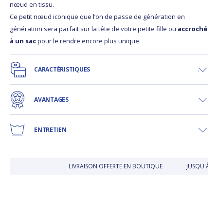
nœud en tissu.
Ce petit nœud iconique que l’on de passe de génération en
génération sera parfait sur la tête de votre petite fille ou
accroché
à un sac
pour le rendre encore plus unique.
CARACTÉRISTIQUES
AVANTAGES
ENTRETIEN
LIVRAISON OFFERTE EN BOUTIQUE
JUSQU'À 3