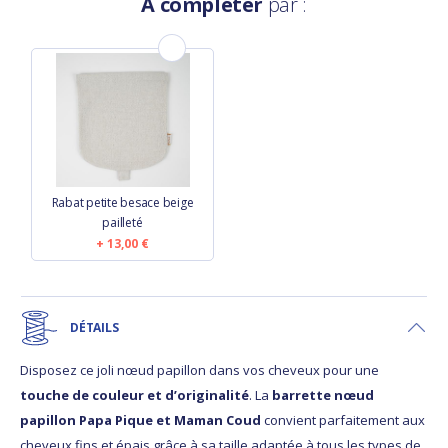
À compléter
par :
Rabat petite besace beige
pailleté
13,00 €
DÉTAILS
Disposez ce joli nœud papillon dans vos cheveux pour une
touche de couleur et d’originalité
. La
barrette nœud
papillon Papa Pique et Maman Coud
convient parfaitement aux
cheveux fins et épais grâce à sa taille adaptée à tous les types de