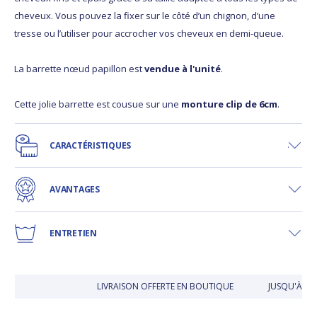
cheveux. Vous pouvez la fixer sur le côté d’un chignon, d’une
tresse ou l’utiliser pour accrocher vos cheveux en demi-queue.
La barrette nœud papillon est
vendue à l'unité
.
Cette jolie barrette est cousue sur une
monture clip de 6cm
.
CARACTÉRISTIQUES
AVANTAGES
ENTRETIEN
LIVRAISON OFFERTE EN BOUTIQUE
JUSQU'À 30