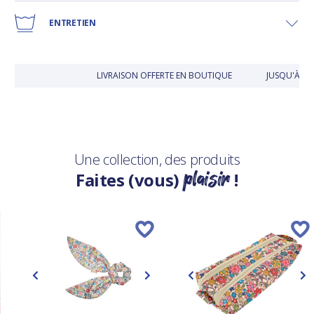
ENTRETIEN
LIVRAISON OFFERTE EN BOUTIQUE
JUSQU'À 30
Une collection, des produits
plaisir
Faites (vous)
!