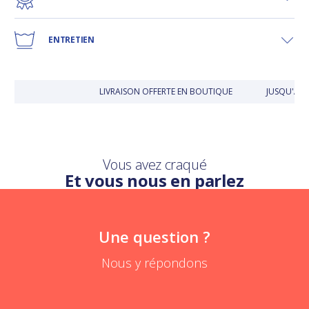
ENTRETIEN
LIVRAISON OFFERTE EN BOUTIQUE
JUSQU'À 3
Vous avez craqué
Et vous nous en parlez
Une question ?
Nous y répondons