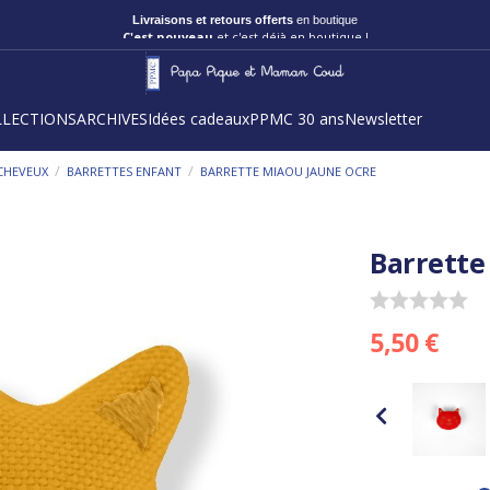
Livraisons et retours offerts
en boutique
C'est nouveau
et c'est déjà en boutique !
LLECTIONS
ARCHIVES
Idées cadeaux
PPMC 30 ans
Newsletter
/
/
CHEVEUX
BARRETTES ENFANT
BARRETTE MIAOU JAUNE OCRE
Barrette
5,50 €