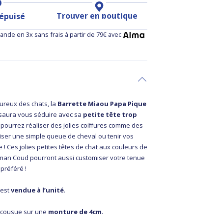
Trouver en boutique
 épuisé
nde en 3x sans frais à partir de 79€ avec
ureux des chats, la
Barrette Miaou Papa Pique
saura vous séduire avec sa
petite tête trop
 pourrez réaliser des jolies coiffures comme des
riser une simple queue de cheval ou tenir vos
 ! Ces jolies petites têtes de chat aux couleurs de
man Coud pourront aussi customiser votre tenue
 préféré !
 est
vendue à l’unité
.
u cousue sur une
monture de 4cm
.