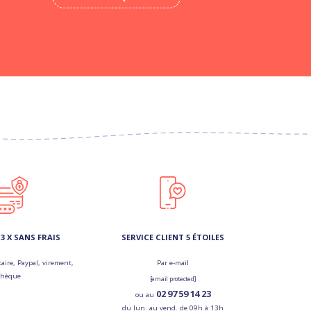
3 X SANS FRAIS
SERVICE CLIENT 5 ÉTOILES
aire, Paypal, virement,
Par e-mail
chèque
[email protected]
02 97 59 14 23
ou au
du lun. au vend. de 09h à 13h