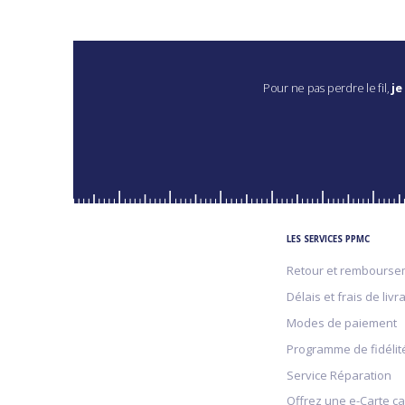
Pour ne pas perdre le fil,
je
LES SERVICES PPMC
Retour et rembourse
Délais et frais de livr
Modes de paiement
Programme de fidélit
Service Réparation
Offrez une e-Carte c