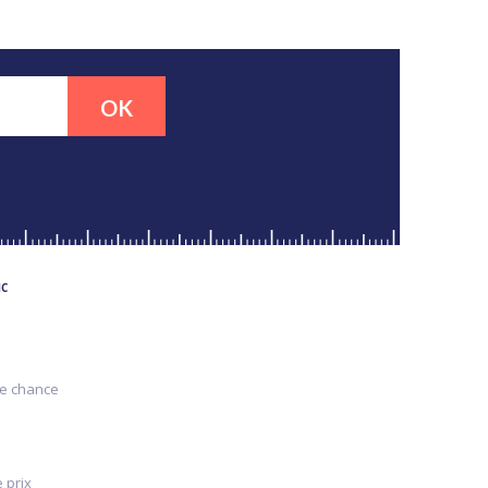
OK
MC
re chance
 prix