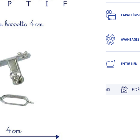
CARACTÉRIS
AVANTAGES
ENTRETIEN
IQUE
JUSQU'À 30 JOURS POUR CHANGER D'AVIS
FIDÉLITÉ 