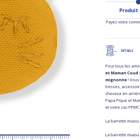
Produit
Payez votre comma
DÉTAILS
Pour tous les amo
et Maman Coud
mignonne
! Vous
tresses, accessoi
cheveux en arrière
Papa Pique et Ma
et votre sac PPMC
La barrette miaou
La barrette miao