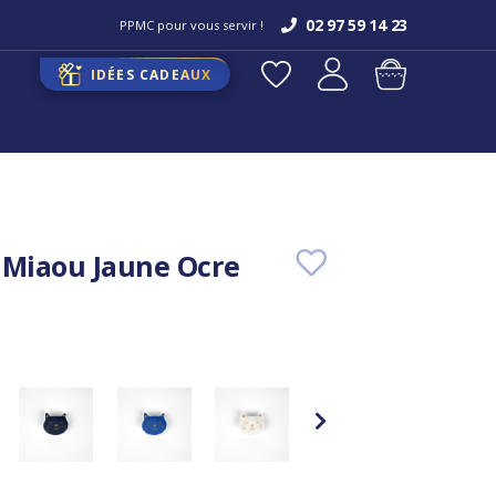
02 97 59 14 23
PPMC pour vous servir !
IDÉES CADEAUX
 Miaou Jaune Ocre