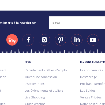
 m’inscris à la newsletter
PPMC
LES BONS PLANS PP
ment
Recrutement - Offres d'emploi
Les nouveautés
aison
Ouvrir une concession
Déstockage
L'Atelier PPMC
Prix bas - Derniè
é
Les évènements et ateliers
Les Soldes
Live Shopping
Ventes Privées
adeau
Guide d'achat
Notre politique de