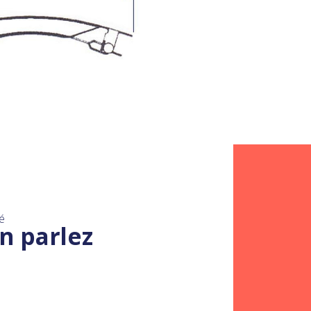
é
n parlez