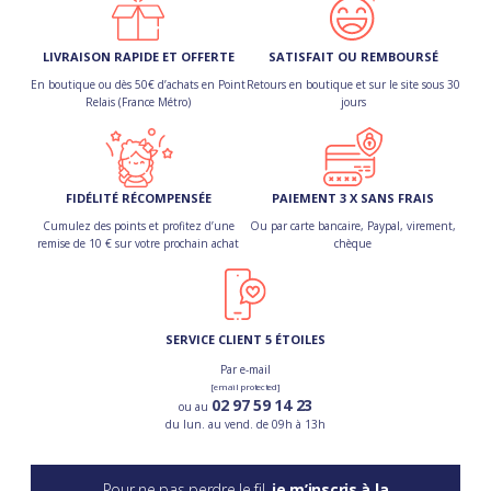
LIVRAISON RAPIDE ET OFFERTE
SATISFAIT OU REMBOURSÉ
En boutique ou dès 50€ d’achats en Point
Retours en boutique et sur le site sous 30
Relais (France Métro)
jours
FIDÉLITÉ RÉCOMPENSÉE
PAIEMENT 3 X SANS FRAIS
Cumulez des points et profitez d’une
Ou par carte bancaire, Paypal, virement,
remise de 10 € sur votre prochain achat
chèque
SERVICE CLIENT 5 ÉTOILES
Par e-mail
[email protected]
02 97 59 14 23
ou au
du lun. au vend. de 09h à 13h
Pour ne pas perdre le fil,
je m’inscris à la