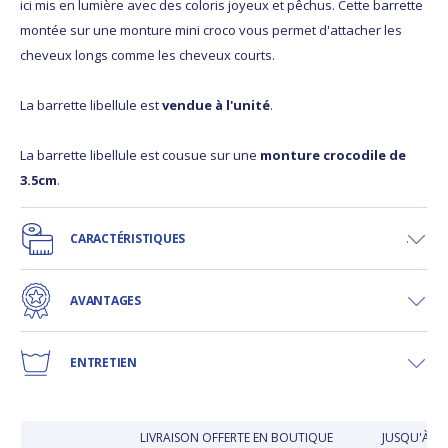
ici mis en lumière avec des coloris joyeux et pêchus. Cette barrette
montée sur une monture mini croco vous permet d'attacher les
cheveux longs comme les cheveux courts.
La barrette libellule est
vendue à l'unité
.
La barrette libellule est cousue sur une
monture crocodile de
3.5cm
.
CARACTÉRISTIQUES
AVANTAGES
ENTRETIEN
LIVRAISON OFFERTE EN BOUTIQUE
JUSQU'À 30