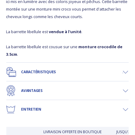
ici mis en lumière avec des coloris joyeux et pêchus. Cette barrette
montée sur une monture mini croco vous permet d'attacher les
cheveux longs comme les cheveux courts.
La barrette libellule est
vendue à l'unité
.
La barrette libellule est cousue sur une
monture crocodile de
3.5cm
.
CARACTÉRISTIQUES
AVANTAGES
ENTRETIEN
LIVRAISON OFFERTE EN BOUTIQUE
JUSQU'À 3