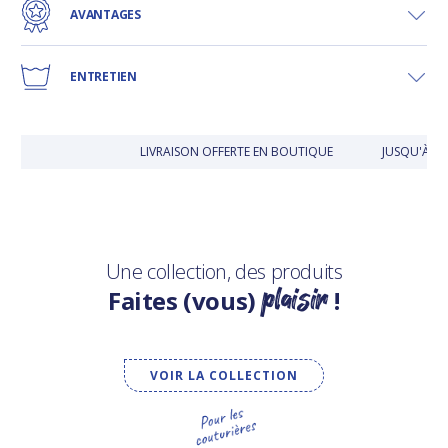
AVANTAGES
ENTRETIEN
LIVRAISON OFFERTE EN BOUTIQUE
JUSQU'À 30
Une collection, des produits
plaisir
Faites (vous)
!
VOIR LA COLLECTION