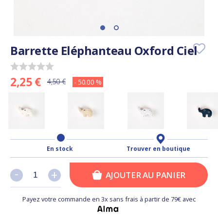
Barrette Eléphanteau Oxford Ciel
2,25 €
4,50 €
- 50.00 %
En stock
Trouver en boutique
-
-
+
+
AJOUTER AU PANIER
Payez votre commande en 3x sans frais à partir de 79€ avec