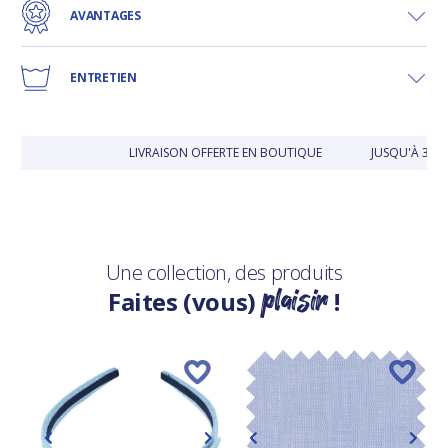
AVANTAGES
ENTRETIEN
LIVRAISON OFFERTE EN BOUTIQUE
JUSQU'À 30 
Une collection, des produits
plaisir
Faites (vous)
!