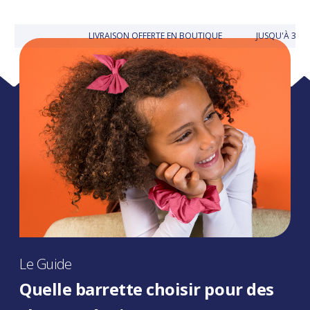
LIVRAISON OFFERTE EN BOUTIQUE
JUSQU'À 30 
Le Guide
Quelle barrette choisir pour des