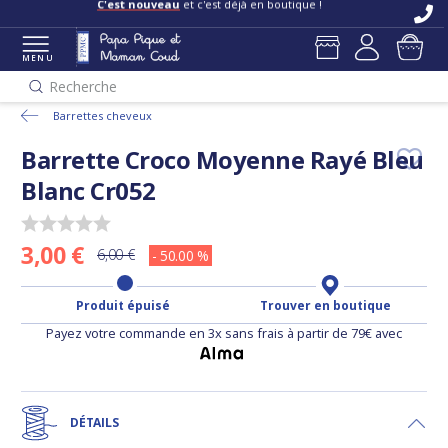
C'est nouveau
et c'est déjà en boutique !
MENU
Recherche
Barrettes cheveux
Barrette Croco Moyenne Rayé Bleu
Blanc Cr052
3,00 €
6,00 €
- 50.00 %
Produit épuisé
Trouver en boutique
Payez votre commande en 3x sans frais à partir de 79€ avec
DÉTAILS