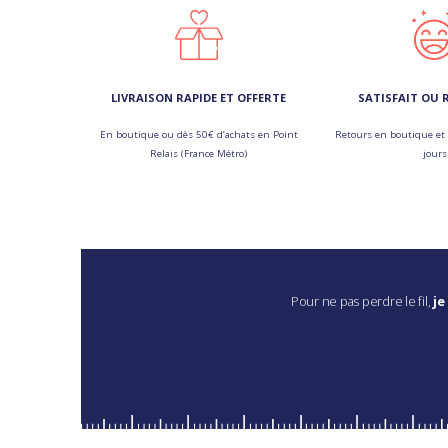
LIVRAISON RAPIDE ET OFFERTE
SATISFAIT OU
En boutique ou dès 50€ d’achats en Point
Retours en boutique et 
Relais (France Métro)
jours
Pour ne pas perdre le fil,
je