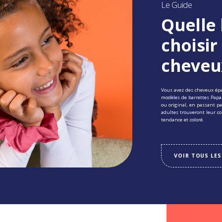
Le Guide
Quelle 
choisir
cheveu
Vous avez des cheveux épais
modèles de barrettes Pap
ou original, en passant pa
adultes trouveront leur c
tendance et coloré.
VOIR TOUS LES