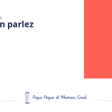
é
n parlez