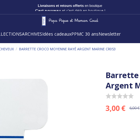
Livraisons et retours offerts
en boutique
C'est nouveau
et c'est déjà en boutique !
LLECTIONS
ARCHIVES
Idées cadeaux
PPMC 30 ans
Newsletter
/
CHEVEUX
BARRETTE CROCO MOYENNE RAYÉ ARGENT MARINE CR053
Barrette
Argent M
3,00 €
6,00 €