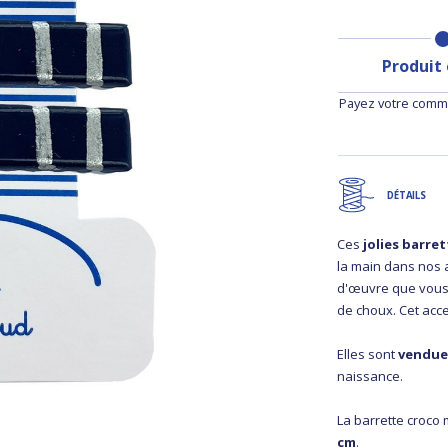
Produit
Payez votre comma
DÉTAILS
Ces
jolies barre
la main dans nos a
d'œuvre que vous 
de choux. Cet acce
Elles sont
vendue
naissance.
La barrette croco
cm
.