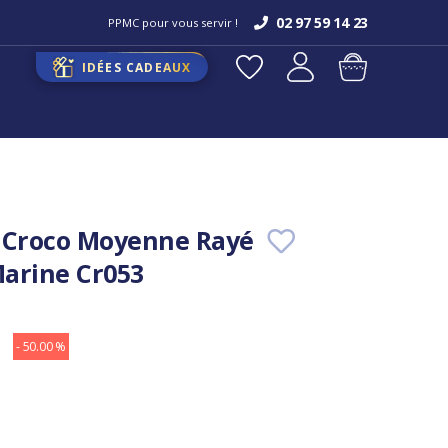
02 97 59 14 23
PPMC pour vous servir !
IDÉES CADEAUX
 Croco Moyenne Rayé
arine Cr053
- 50.00 %