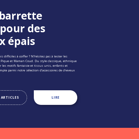
barrette
 pour des
x épais
 difficiles à coiffer ? N’hésitez pas à tester les
a Pique et Maman Coud. Du style classique, ethnique
r les motifs fantaisie et tissus unis, enfants et
ompte parmi notre sélection d’accessoires de cheveux
 ARTICLES
LIRE