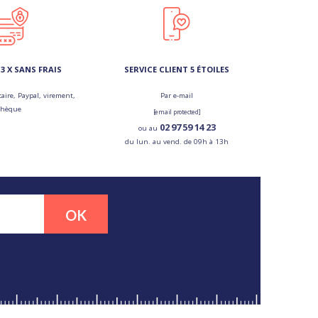
3 X SANS FRAIS
SERVICE CLIENT 5 ÉTOILES
aire, Paypal, virement,
Par e-mail
chèque
[email protected]
02 97 59 14 23
ou au
du lun. au vend. de 09h à 13h
OK