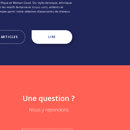
a Pique et Maman Coud. Du style classique, ethnique
r les motifs fantaisie et tissus unis, enfants et
ompte parmi notre sélection d’accessoires de cheveux
 ARTICLES
LIRE
Une question ?
Nous y répondons