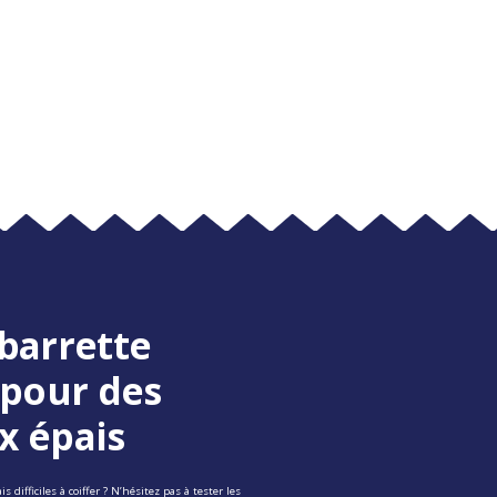
barrette
 pour des
x épais
 difficiles à coiffer ? N’hésitez pas à tester les