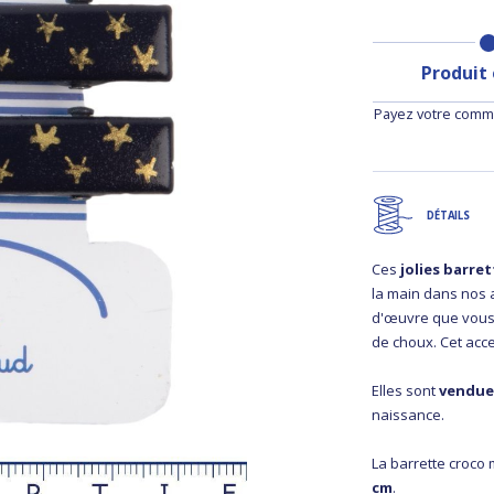
Produit
Payez votre comma
DÉTAILS
Ces
jolies barre
la main dans nos a
d'œuvre que vous 
de choux. Cet acce
Elles sont
vendue
naissance.
La barrette croco
cm
.