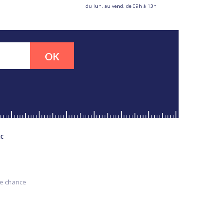
du lun. au vend. de 09h à 13h
OK
MC
re chance