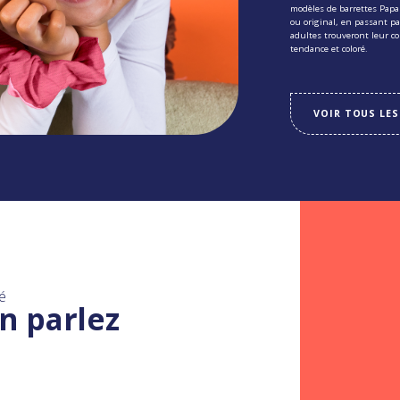
modèles de barrettes Pap
ou original, en passant pa
adultes trouveront leur c
tendance et coloré.
VOIR TOUS LES
é
n parlez