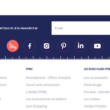
 m’inscris à la newsletter
PPMC
LES BONS PLANS PP
ment
Recrutement - Offres d'emploi
Les nouveautés
aison
Ouvrir une concession
Déstockage
L'Atelier PPMC
Prix bas - Derniè
é
Les évènements et ateliers
Les Soldes
Live Shopping
Ventes Privées