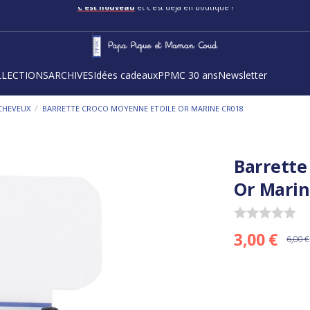
C'est nouveau
et c'est déjà en boutique !
LLECTIONS
ARCHIVES
Idées cadeaux
PPMC 30 ans
Newsletter
/
CHEVEUX
BARRETTE CROCO MOYENNE ETOILE OR MARINE CR018
Barrette
Or Marin
3,00 €
6,00 €