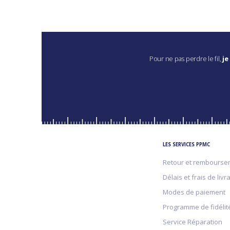
Pour ne pas perdre le fil,
je
LES SERVICES PPMC
Retour et rembourse
Délais et frais de livr
Modes de paiement
Programme de fidélit
Service Réparation