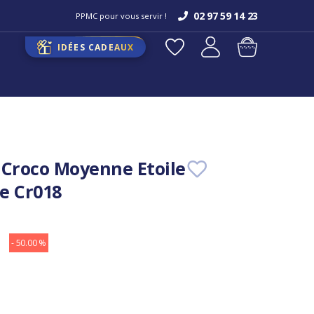
02 97 59 14 23
PPMC pour vous servir !
IDÉES CADEAUX
 Croco Moyenne Etoile
e Cr018
- 50.00 %