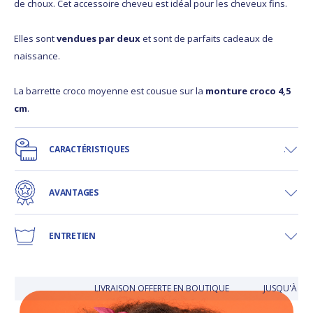
de choux. Cet accessoire cheveu est idéal pour les cheveux fins.
Elles sont
vendues par deux
et sont de parfaits cadeaux de
naissance.
La barrette croco moyenne est cousue sur la
monture croco 4,5
cm
.
CARACTÉRISTIQUES
AVANTAGES
ENTRETIEN
LIVRAISON OFFERTE EN BOUTIQUE
JUSQU'À 30