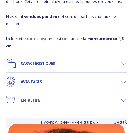
de choux. Cet accessoire cheveu est idéal pour les cheveux fins.
Elles sont
vendues par deux
et sont de parfaits cadeaux de
naissance.
La barrette croco moyenne est cousue sur la
monture croco 4,5
cm
.
CARACTÉRISTIQUES
AVANTAGES
ENTRETIEN
LIVRAISON OFFERTE EN BOUTIQUE
JUSQU'À 30