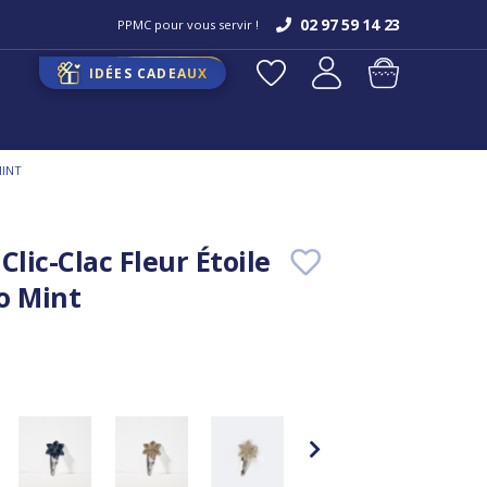
02 97 59 14 23
PPMC pour vous servir !
IDÉES CADEAUX
MINT
Clic-Clac Fleur Étoile
o Mint