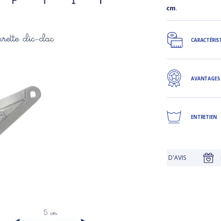
cm
.
CARACTÉRIS
AVANTAGES
ENTRETIEN
UTIQUE
JUSQU'À 30 JOURS POUR CHANGER D'AVIS
FIDÉLI