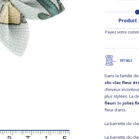
Produit
Payez votre comma
DÉTAILS
Dans la famille d
clic-clac fleur 
cheveux incontour
plus stylées. La c
fleuri
de
jolies f
fleur d’anis.
La barrette clic-cla
La barrette clic-cl