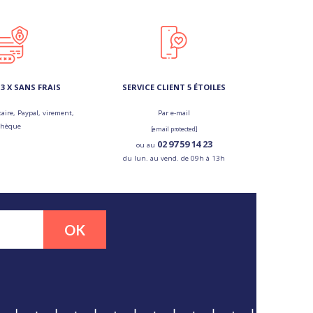
3 X SANS FRAIS
SERVICE CLIENT 5 ÉTOILES
aire, Paypal, virement,
Par e-mail
chèque
[email protected]
02 97 59 14 23
ou au
du lun. au vend. de 09h à 13h
OK