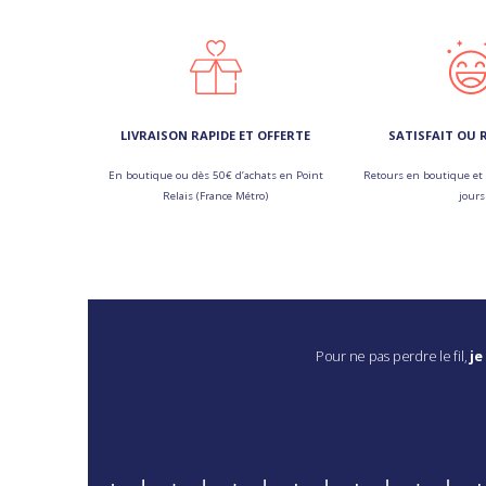
LIVRAISON RAPIDE ET OFFERTE
SATISFAIT OU
En boutique ou dès 50€ d’achats en Point
Retours en boutique et 
Relais (France Métro)
jours
Pour ne pas perdre le fil,
je