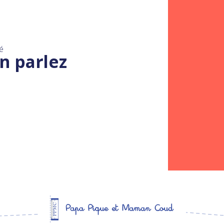
é
n parlez