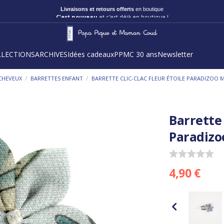
Livraisons et retours offerts
en boutique
C'est nouveau
et c'est déjà en boutique !
LLECTIONS
ARCHIVES
Idées cadeaux
PPMC 30 ans
Newsletter
/
/
CHEVEUX
BARRETTES ENFANT
BARRETTE CLIC-CLAC FLEUR ÉTOILE PARADIZOO 
Barrette 
Paradizo
4,90 €