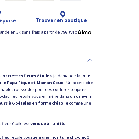
Trouver en boutique
 épuisé
nde en 3x sans frais à partir de 79€ avec
es
barrettes fleurs étoiles
, je demande la
jolie
étoile Papa Pique et Maman Coud
! Un accessoire
nable à posséder pour des coiffures toujours
lic-clac fleur étoile vous emmène dans un
univers
leurs à 6 pétales en forme d’étoile
comme une
c fleur étoile est
vendue à l'unité
.
ac fleur étoile cousue à une
monture clic-clac 5