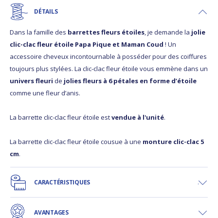
DÉTAILS
Dans la famille des
barrettes fleurs étoiles
, je demande la
jolie
clic-clac fleur étoile Papa Pique et Maman Coud
! Un
accessoire cheveux incontournable à posséder pour des coiffures
toujours plus stylées. La clic-clac fleur étoile vous emmène dans un
univers fleuri
de
jolies fleurs à 6 pétales en forme d’étoile
comme une fleur d’anis.
La barrette clic-clac fleur étoile est
vendue à l'unité
.
La barrette clic-clac fleur étoile cousue à une
monture clic-clac 5
cm
.
CARACTÉRISTIQUES
AVANTAGES