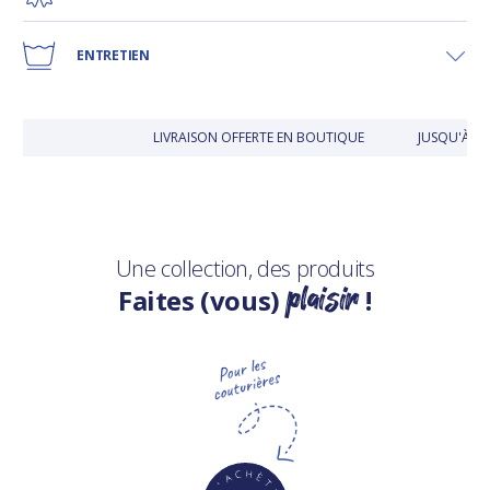
ENTRETIEN
LIVRAISON OFFERTE EN BOUTIQUE
JUSQU'À 30
Une collection, des produits
plaisir
Faites (vous)
!