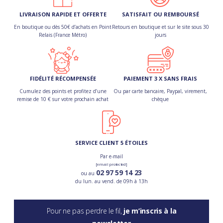
LIVRAISON RAPIDE ET OFFERTE
SATISFAIT OU REMBOURSÉ
En boutique ou dès 50€ d’achats en Point
Retours en boutique et sur le site sous 30
Relais (France Métro)
jours
FIDÉLITÉ RÉCOMPENSÉE
PAIEMENT 3 X SANS FRAIS
Cumulez des points et profitez d’une
Ou par carte bancaire, Paypal, virement,
remise de 10 € sur votre prochain achat
chèque
SERVICE CLIENT 5 ÉTOILES
Par e-mail
[email protected]
02 97 59 14 23
ou au
du lun. au vend. de 09h à 13h
Pour ne pas perdre le fil,
je m’inscris à la