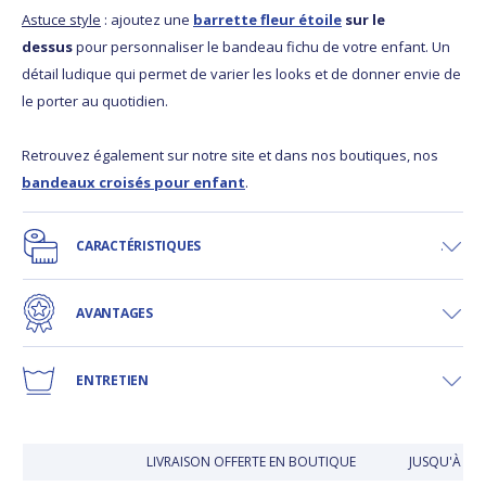
Astuce style
: ajoutez une
barrette fleur étoile
sur le
dessus
pour personnaliser le bandeau fichu de votre enfant. Un
détail ludique qui permet de varier les looks et de donner envie de
le porter au quotidien.
Retrouvez également sur notre site et dans nos boutiques, nos
bandeaux croisés pour enfant
.
CARACTÉRISTIQUES
AVANTAGES
ENTRETIEN
LIVRAISON OFFERTE EN BOUTIQUE
JUSQU'À 30 J