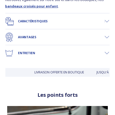
bandeaux croisés pour enfant
.
CARACTÉRISTIQUES
AVANTAGES
ENTRETIEN
LIVRAISON OFFERTE EN BOUTIQUE
JUSQU'À 30 J
Les points forts