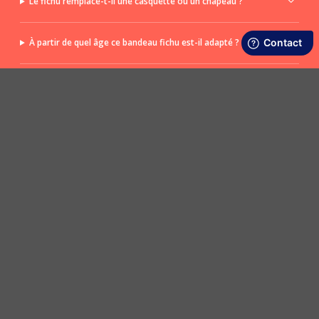
Le fichu remplace-t-il une casquette ou un chapeau ?
À partir de quel âge ce bandeau fichu est-il adapté ?
Peut-on porter ce fichu en bandeau ?
POSER UNE QUESTION
LIVRAISON RAPIDE ET OFFERTE
SATISFAIT OU REMBOURSÉ