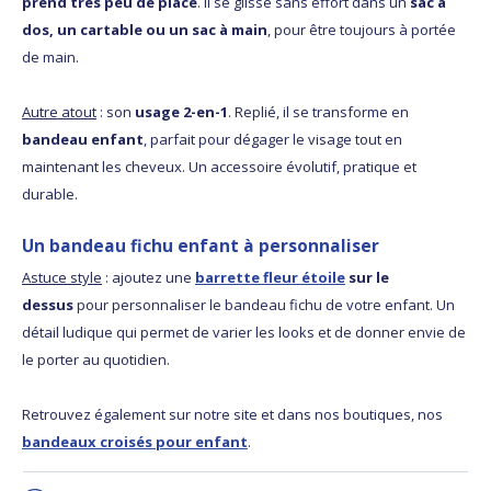
prend très peu de place
. Il se glisse sans effort dans un
sac à
dos, un cartable ou un sac à main
, pour être toujours à portée
de main.
Autre atout
: son
usage 2-en-1
. Replié, il se transforme en
bandeau enfant
, parfait pour dégager le visage tout en
maintenant les cheveux. Un accessoire évolutif, pratique et
durable.
Un bandeau fichu enfant à personnaliser
Astuce style
: ajoutez une
barrette fleur étoile
sur le
dessus
pour personnaliser le bandeau fichu de votre enfant. Un
détail ludique qui permet de varier les looks et de donner envie de
le porter au quotidien.
Retrouvez également sur notre site et dans nos boutiques, nos
bandeaux croisés pour enfant
.