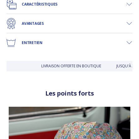
CARACTÉRISTIQUES
AVANTAGES
ENTRETIEN
LIVRAISON OFFERTE EN BOUTIQUE
JUSQU'À 30 J
Les points forts