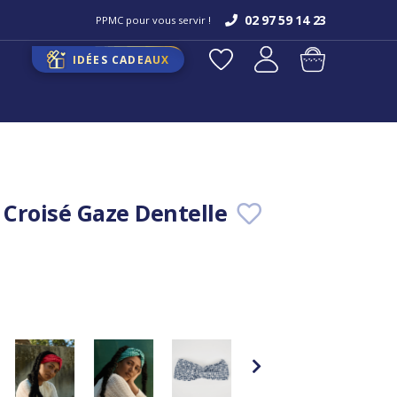
02 97 59 14 23
PPMC pour vous servir !
IDÉES CADEAUX
Croisé Gaze Dentelle