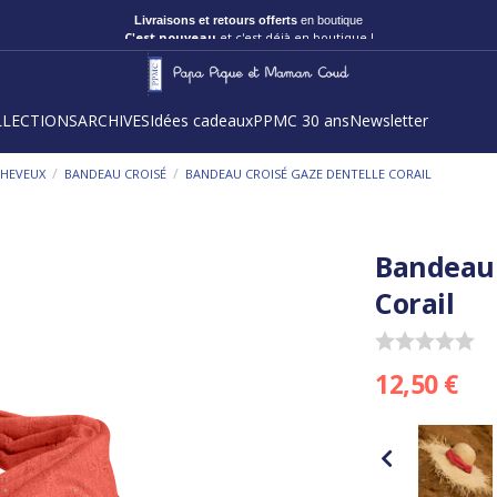
Livraisons et retours offerts
en boutique
C'est nouveau
et c'est déjà en boutique !
LLECTIONS
ARCHIVES
Idées cadeaux
PPMC 30 ans
Newsletter
/
/
CHEVEUX
BANDEAU CROISÉ
BANDEAU CROISÉ GAZE DENTELLE CORAIL
Bandeau 
Corail
12,50 €