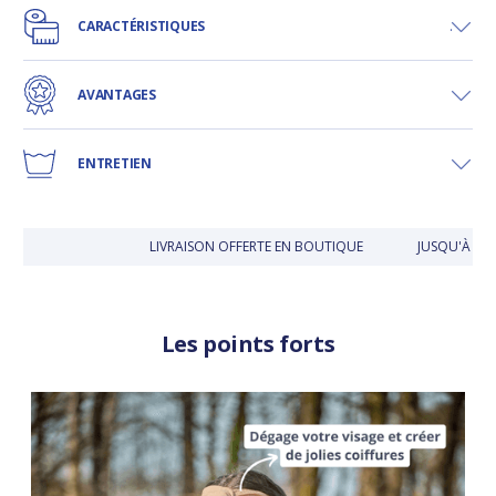
CARACTÉRISTIQUES
AVANTAGES
ENTRETIEN
LIVRAISON OFFERTE EN BOUTIQUE
JUSQU'À 30 J
Les points forts