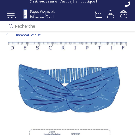
C'est nouveau
et c'est déjà en boutique !
MENU
Recherche
Bandeau croisé