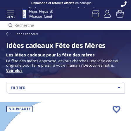
C'est nouveau
et c'est déjà en boutique !
MENU
Recherche
Idées cadeaux
Idées cadeaux Fête des Mères
Les idées cadeaux pour la fête des mères
La fête des mères approche, et vous cherchez une idée cadeau
originale pour faire plaisir à votre maman ? Découvrez notre
sélection de cadeaux pour la fête des mères chez
Papa Pique et
Voir plus
Maman Coud
: des accessoires en tissu coloré, pratiques et
remplis de douceur pour lui dire combien vous l’aimez.
FILTRER
NOUVEAUTÉ