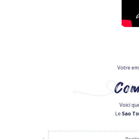
Votre emb
Com
Voici qu
Le
Sao Ts