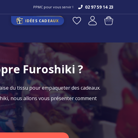
02 97 59 14 23
PPMC pour vous servir !
IDÉES CADEAUX
pre Furoshiki ?
ponaise du tissu pour empaqueter des cadeaux.
shiki, nous allons vous présenter comment