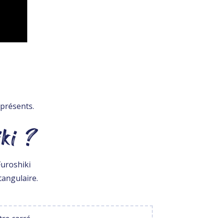
 présents.
ki ?
Furoshiki
tangulaire.