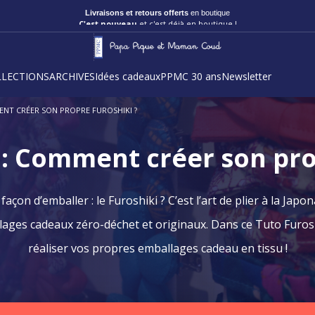
Livraisons et retours offerts
en boutique
C'est nouveau
et c'est déjà en boutique !
LLECTIONS
ARCHIVES
Idées cadeaux
PPMC 30 ans
Newsletter
ENT CRÉER SON PROPRE FUROSHIKI ?
 : Comment créer son pro
açon d’emballer : le Furoshiki ? C’est l’art de plier à la Ja
allages cadeaux zéro-déchet et originaux. Dans ce Tuto Furo
réaliser vos propres emballages cadeau en tissu !