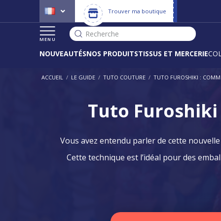
Trouver ma boutique
Recherche
MENU
NOUVEAUTÉS
NOS PRODUITS
TISSUS ET MERCERIE
CO
ACCUEIL
/
LE GUIDE
/
TUTO COUTURE
/
TUTO FUROSHIKI : COMM
Tuto Furoshiki
Vous avez entendu parler de cette nouvelle f
Cette technique est l’idéal pour des emb