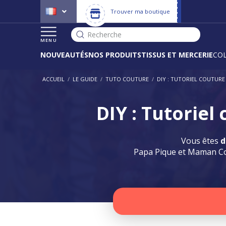
Trouver ma boutique
Recherche
MENU
NOUVEAUTÉS
NOS PRODUITS
TISSUS ET MERCERIE
CO
ACCUEIL
/
LE GUIDE
/
TUTO COUTURE
/
DIY : TUTORIEL COUTUR
DIY : Tutorie
Vous êtes
d
Papa Pique et Maman Cou