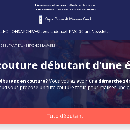
C'est nouveau
et c'est déjà en boutique !
LLECTIONS
ARCHIVES
Idées cadeaux
PPMC 30 ans
Newsletter
E DÉBUTANT D’UNE ÉPONGE LAVABLE
l couture débutant d’une 
ébutant en couture
? Vous voulez avoir une
démarche zér
d vous propose un tuto couture facile pour réaliser une 
Tuto débutant