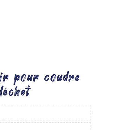
oir pour coudre
déchet