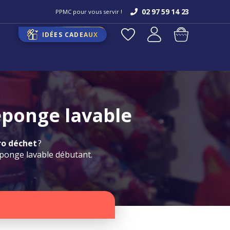
02 97 59 14 23
PPMC pour vous servir !
IDÉES CADEAUX
éponge lavable
o déchet
?
éponge lavable débutant.