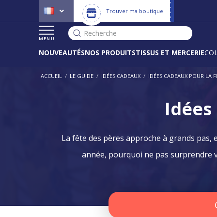
Trouver ma boutique
Recherche
MENU
NOUVEAUTÉS
NOS PRODUITS
TISSUS ET MERCERIE
CO
ACCUEIL
/
LE GUIDE
/
IDÉES CADEAUX
/
IDÉES CADEAUX POUR LA F
Idées
La fête des pères approche à grands pas, e
année, pourquoi ne pas surprendre v