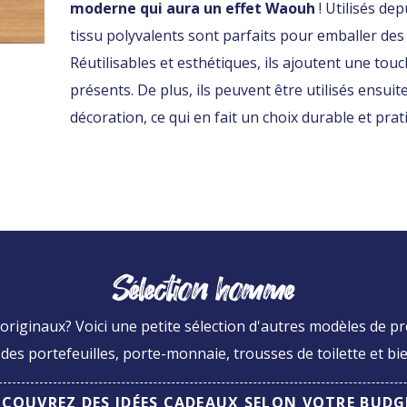
moderne qui aura un effet Waouh
! Utilisés de
tissu polyvalents sont parfaits pour emballer de
Réutilisables et esthétiques, ils ajoutent une tou
présents. De plus, ils peuvent être utilisés ensu
décoration, ce qui en fait un choix durable et prat
Sélection homme
originaux? Voici une petite sélection d'autres modèles de p
es portefeuilles, porte-monnaie, trousses de toilette et bie
ÉCOUVREZ DES IDÉES CADEAUX SELON VOTRE BUDG