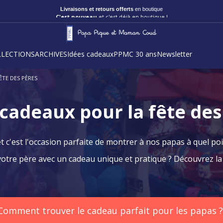
Livraisons et retours offerts
en boutique
C'est nouveau
et c'est déjà en boutique !
LLECTIONS
ARCHIVES
Idées cadeaux
PPMC 30 ans
Newsletter
ÊTE DES PÈRES
 cadeaux pour la fête des
t c'est l'occasion parfaite de montrer à nos papas à quel poi
otre père avec un cadeau unique et pratique ? Découvrez l
Comment trouver le cadeau parfait pour les papas 