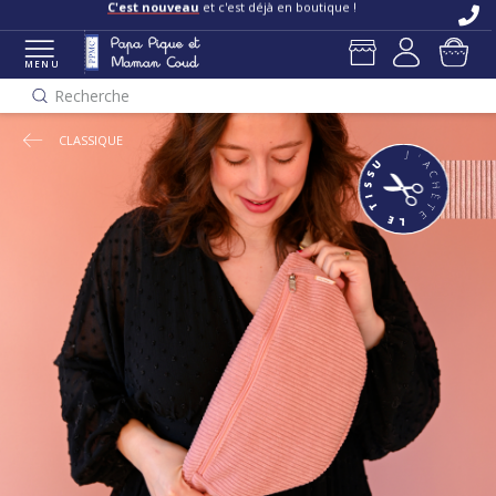
Livraisons et retours offerts
en boutique
C'est nouveau
et c'est déjà en boutique !
MENU
Recherche
CLASSIQUE