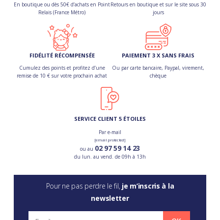
En boutique ou dès 50€ d’achats en Point
Retours en boutique et sur le site sous 30
Relais (France Métro)
jours
FIDÉLITÉ RÉCOMPENSÉE
PAIEMENT 3 X SANS FRAIS
Cumulez des points et profitez d’une
Ou par carte bancaire, Paypal, virement,
remise de 10 € sur votre prochain achat
chèque
SERVICE CLIENT 5 ÉTOILES
Par e-mail
[email protected]
02 97 59 14 23
ou au
du lun. au vend. de 09h à 13h
Pour ne pas perdre le fil,
je m’inscris à la
newsletter