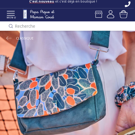
C'est nouveau
et c'est déjà en boutique !
MENU
Recherche
CLASSIQUE