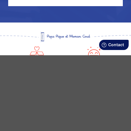
LIVRAISON RAPIDE ET OFFERTE
SATISFAIT OU REMBOURSÉ
En boutique ou dès 50€ d’achats en Point
Retours en boutique et sur le site sous 30
Relais (France Métro)
jours
FIDÉLITÉ RÉCOMPENSÉE
PAIEMENT 3 X SANS FRAIS
Cumulez des points et profitez d’une
Ou par carte bancaire, Paypal, virement,
remise de 10 € sur votre prochain achat
chèque